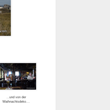
...und von der
Waihnachtsdeko....