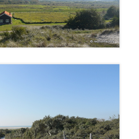
Winter
EB
11
Evening in February
EB
10
De Achthoek is always a calm and peaceful place.
 this period you are completely alone. Only the birds can disturb the
lence.
lande, une îlot de calme. Seulement les oiseaux peuvent porter
teinte à la tranqulilité.