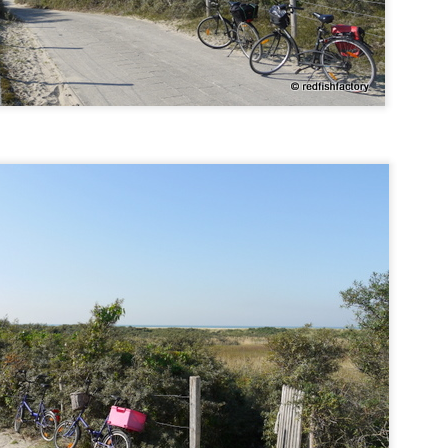
Watersnoodmuseum
EB
10
Flood disaster 60 years ago - Watersnoodmuseum in Ouwerkerk.
ieses Museum zeigt Ereignisse, Schicksale, Zerstörungen, und
ierderaufbau während und nach der verhernden Sturmflut am
.Februar 1953 sowie die Massnahmen, die seitdem den betroffenen
il der Niederlande verändert haben. Ohne diese Sturmflut sähe
eland heute wahrscheinlich noch völlig anders aus.
Neeltje Jans
EB
6
Neeltje Jans is the folcloristic name of Nehalenia, the roman
goddess of the North Sea who gave her name to the artificial
land and the the fun-, history- and science-park. The park shows the
nstruction of the Oosterschelde storm surge barrier and the changes
 the landscape of Zeeland and the delta of the big rivers Rhine, Maas
d Scheld since the flood disaster in 1953.