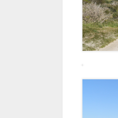
Sinterklaas
NOV
16
Am Samstag zog der 'Sint'
in Zierikzee ein: per Schiff,
mit vielen (zwarten) Pieten, viel
Tamtam und natürlich mit
Pepernootjes, die an die Kinder
ausgeteilt werden.