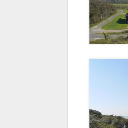
F
F
In
si
Zé
at