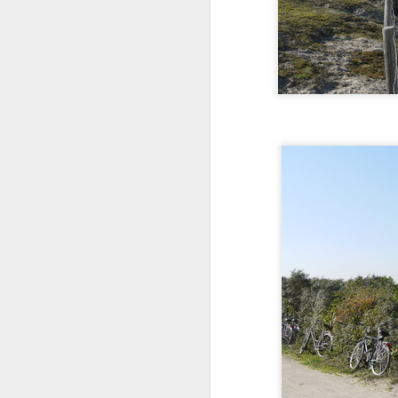
F
D
W
1
Te
Ze
F
is
co
of
an