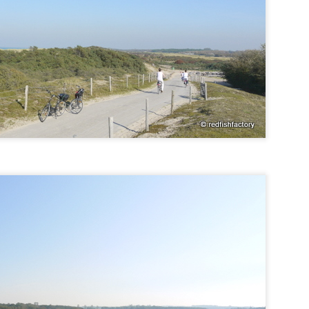
Antwerpen und Löwen in
Holland im Mai
AY
Zierikzee. Wir gingen "lunchen" im
Hier erst mal noch ein Foto von
9
Grand Café de Werf. (Kleiner
der alten Panasonic Lumix G1. Ab
Niederländisch-Exkurs am Rande:
jetzt fotografieren wir mit der
man sagt lunchen (sprich lünchen)
Canon 70D.
wenn man zu Mittag isst.
Ready for Rent
AY
8
te huur - zu vermieten - to let - à louer
ww.a-house.nl