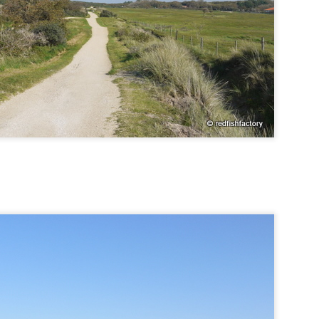
Essen in Zierikzee
Scharendijke und
NOV
NOV
13
11
Bruinisse
Am Mittwoch war Feiertag in
Belgien: ideal für einen
Endlich mal wieder abschalten in
Tagesausflug nach Zeeland und
Zeeland... so kommt man auf die
an den Strand. Da im November
Idee, mal wieder etwas am Blog
die Strandpavillons nur an
zu tun.Und die neue Kamera wird
Wochenenden geöffnet sind,
wohl hoffentlich helfen, auch
trafen wir unsere Freunde aus
weiterhin dabei zu bleiben.