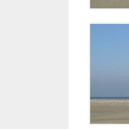
O
(j
S