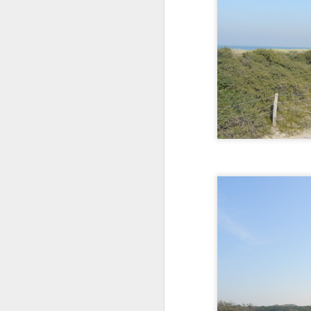
M
M
w