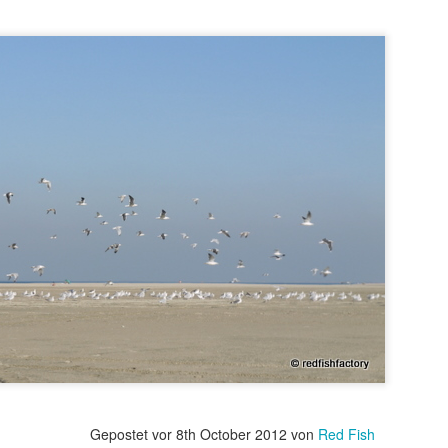
Hemelvaart aan't strand
AY
20
the garden
AY
4
Gepostet vor
8th October 2012
von
Red Fish