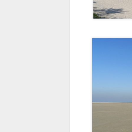
J
tr
th
D
Au