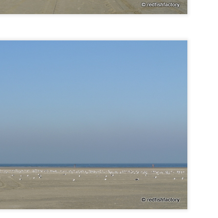
Belle piste cyclable à la plage
CT
8
Ceux qui cherchent une belle plage déserte devrait prendre cette
magnifique piste cyclable. Prendre la direction de Renesse
onction 76) et ensuite à travers les dunes vers jonction 73.
Uitstapje naar de Oosterschelde
EP
3